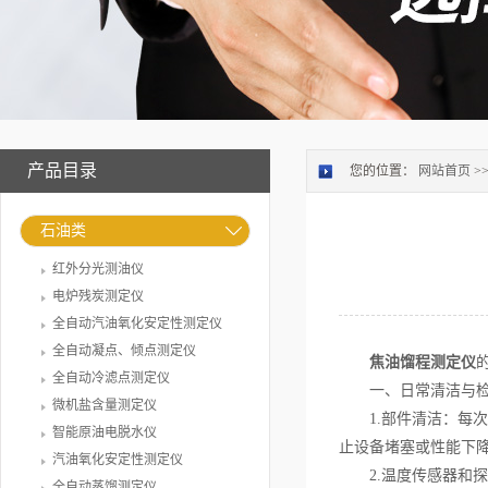
产品目录
您的位置：
网站首页
>
石油类
红外分光测油仪
电炉残炭测定仪
全自动汽油氧化安定性测定仪
全自动凝点、倾点测定仪
焦油馏程测定仪
全自动冷滤点测定仪
一、日常清洁与检
微机盐含量测定仪
1.部件清洁：每次
智能原油电脱水仪
止设备堵塞或性能下
汽油氧化安定性测定仪
2.温度传感器和探
全自动蒸馏测定仪