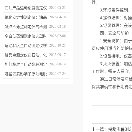
性。
凝点倾点测定仪助力油品
石油产品运动粘度测定仪
2026-05-21
3.环境条件控制：
质量检测
的技术原理与行业应用
氧化安定性测定仪：油品
2026-04-18
4.操作培训：对操
5.记录管理：在设
寿命的“时间加速器”
凝点冷滤点测定仪的检测
2026-03-18
四、安全与防护
误差来源与控制
全自动蒸馏测定仪选型时
2026-02-06
1.安全防护：由于
需重点关注哪些参数？
运动粘度全自动测定仪核
2025-10-21
员应使用适当的防护
心原理
结晶点测定仪在石油、化
2025-09-17
2.设备接地：仪器
3.灭火装置：加热
工、燃料行业中的关键作
如何校准全自动馏程测定
2025-08-14
工作时，需专人看守
用
仪以确保数据准确性？
哪些因素影响了原油电脱
2025-07-24
通过日常清洁与检查
水仪的性能？
保其准确性和长期稳
上一篇：
揭秘沸程测