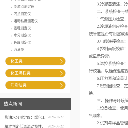
3.冷凝器清洁：冷
冷滤点测定仪
二、系统检查与维
闪点测定仪
1.气源压力检查：
运动粘度测定仪
2.冷却液供应检查
馏程测定仪
统管道是否有阻塞或
水分测定仪
3.电缆连接检查：
色度测定仪
4.控制面板校验：
汽油类
或显示异常。
化工类
5.温控系统检查：
行校准，以确保温度
化工沸程类
6.压力表和流量计
润滑油类
7.密封圈检查：定
换。
三、操作与环境管
热点新闻
1.设备检查：使用
气现象。
焦油水分测定仪：煤化工
2026-07-27
2.试剂与样品管理
生产提质降耗的检测支撑
精准判定低温流动特性，
2026-06-22