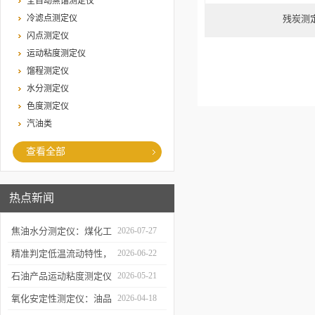
全自动蒸馏测定仪
冷滤点测定仪
残炭测
闪点测定仪
运动粘度测定仪
馏程测定仪
水分测定仪
色度测定仪
汽油类
查看全部
热点新闻
焦油水分测定仪：煤化工
2026-07-27
生产提质降耗的检测支撑
精准判定低温流动特性，
2026-06-22
凝点倾点测定仪助力油品
石油产品运动粘度测定仪
2026-05-21
质量检测
的技术原理与行业应用
氧化安定性测定仪：油品
2026-04-18