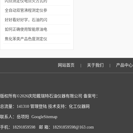
部任务
预设了多组实验参数，来
闪点测定仪电点火方式的
满足测定特殊样品的要求
优缺点
全自动双管沸程测定仪参
数
好好看好好学，石油的闪
点
如何正确使用智能原油电
脱水仪？
焦化苯类产品色度测定仪
简介
网站首页
关于我们
产品中心
|
|
版权所有©2026庆阳戴瑞特石油仪器有限公司 备案号：
总流量：141310
管理登陆
技术支持：
化工仪器网
联系人：岳项阳
GoogleSitemap
手机：18291859598 邮 箱：18291859598@163.com