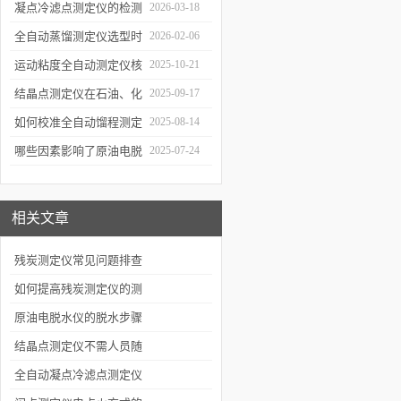
寿命的“时间加速器”
凝点冷滤点测定仪的检测
2026-03-18
误差来源与控制
全自动蒸馏测定仪选型时
2026-02-06
需重点关注哪些参数？
运动粘度全自动测定仪核
2025-10-21
心原理
结晶点测定仪在石油、化
2025-09-17
工、燃料行业中的关键作
如何校准全自动馏程测定
2025-08-14
用
仪以确保数据准确性？
哪些因素影响了原油电脱
2025-07-24
水仪的性能？
相关文章
残炭测定仪常见问题排查
如何提高残炭测定仪的测
试效率？
原油电脱水仪的脱水步骤
是怎么样的呢？
结晶点测定仪不需人员随
机操作，可以自动完成全
全自动凝点冷滤点测定仪