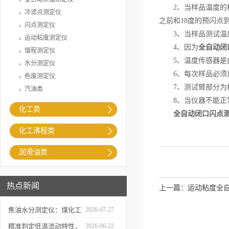
2、当样品温度的样品
冷滤点测定仪
之前和18度的预闪点
闪点测定仪
3、当样品测试温度
运动粘度测定仪
4、因为
全自动闭
馏程测定仪
5、温度传感器是由
水分测定仪
6、每次样品必须是
色度测定仪
7、测试臂部分为机
汽油类
8、当仪器不能正常
化工类
全自动闭口闪点
化工沸程类
润滑油类
热点新闻
上一篇：
运动粘度全
焦油水分测定仪：煤化工
2026-07-27
生产提质降耗的检测支撑
精准判定低温流动特性，
2026-06-22