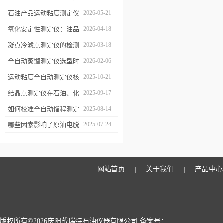
凝点倾点测定仪助力油品
石油产品运动粘度测定仪
2026-05-21
质量检测
的技术原理与行业应用
氧化安定性测定仪：油品
2026-04-18
寿命的“时间加速器”
凝点冷滤点测定仪的检测
2026-03-18
误差来源与控制
全自动蒸馏测定仪选型时
2026-02-06
需重点关注哪些参数？
运动粘度全自动测定仪核
2025-10-21
心原理
结晶点测定仪在石油、化
2025-09-17
工、燃料行业中的关键作
如何校准全自动馏程测定
2025-08-14
用
仪以确保数据准确性？
哪些因素影响了原油电脱
2025-07-24
水仪的性能？
网站首页
关于我们
产品中心
|
|
版权所有©2026庆阳戴瑞特石油仪器有限公司 备案号：