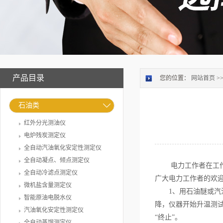
产品目录
您的位置：
网站首页
>
石油类
红外分光测油仪
电炉残炭测定仪
全自动汽油氧化安定性测定仪
全自动凝点、倾点测定仪
电力工作者在工作中
全自动冷滤点测定仪
广大电力工作者的欢
微机盐含量测定仪
1、用石油醚或汽油
智能原油电脱水仪
降，仪器开始升温测
汽油氧化安定性测定仪
“终止”。
全自动蒸馏测定仪