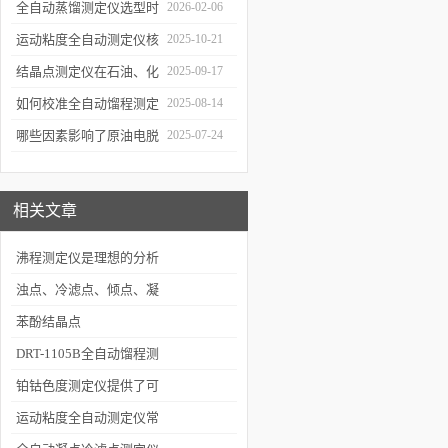
误差来源与控制
全自动蒸馏测定仪选型时
2026-02-06
需重点关注哪些参数？
运动粘度全自动测定仪核
2025-10-21
心原理
结晶点测定仪在石油、化
2025-09-17
工、燃料行业中的关键作
如何校准全自动馏程测定
2025-08-14
用
仪以确保数据准确性？
哪些因素影响了原油电脱
2025-07-24
水仪的性能？
相关文章
沸程测定仪是理想的分析
检测设备
浊点、冷滤点、倾点、凝
点的定义及区别
苯酚结晶点
DRT-1105B全自动馏程测
定仪介绍
铂钴色度测定仪提供了可
靠一致的色度分析
运动粘度全自动测定仪常