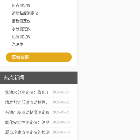
闪点测定仪
运动粘度测定仪
馏程测定仪
水分测定仪
色度测定仪
汽油类
查看全部
热点新闻
焦油水分测定仪：煤化工
2026-07-27
生产提质降耗的检测支撑
精准判定低温流动特性，
2026-06-22
凝点倾点测定仪助力油品
石油产品运动粘度测定仪
2026-05-21
质量检测
的技术原理与行业应用
氧化安定性测定仪：油品
2026-04-18
寿命的“时间加速器”
凝点冷滤点测定仪的检测
2026-03-18