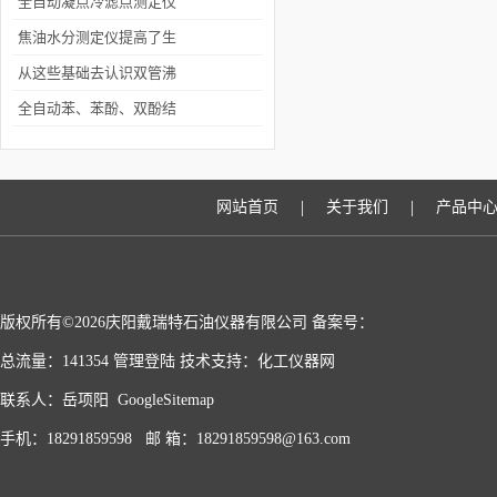
规使用注意事项
全自动凝点冷滤点测定仪
预设了多组实验参数，来
焦油水分测定仪提高了生
满足测定特殊样品的要求
产效率和减少了人工干预
从这些基础去认识双管沸
程测定仪
全自动苯、苯酚、双酚结
晶点测定仪简介
|
|
网站首页
关于我们
产品中
版权所有©2026庆阳戴瑞特石油仪器有限公司 备案号：
总流量：141354
管理登陆
技术支持：
化工仪器网
联系人：岳项阳
GoogleSitemap
手机：18291859598 邮 箱：18291859598@163.com