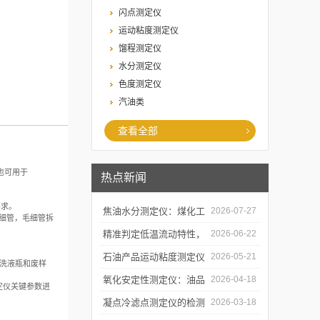
闪点测定仪
运动粘度测定仪
馏程测定仪
水分测定仪
色度测定仪
汽油类
查看全部
，也可用于
热点新闻
要求。
焦油水分测定仪：煤化工
2026-07-27
供毛细管，毛细管拆
生产提质降耗的检测支撑
精准判定低温流动特性，
2026-06-22
凝点倾点测定仪助力油品
石油产品运动粘度测定仪
2026-05-21
洗液瓶和废样
质量检测
的技术原理与行业应用
氧化安定性测定仪：油品
2026-04-18
定仪关键参数进
寿命的“时间加速器”
凝点冷滤点测定仪的检测
2026-03-18