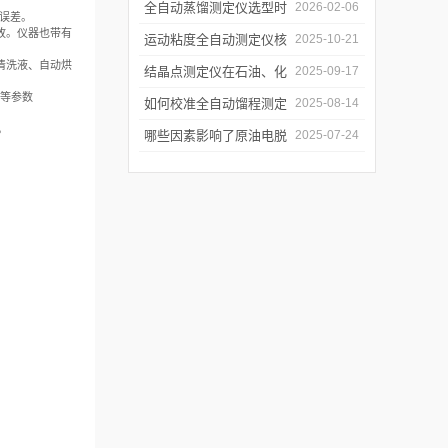
误差来源与控制
全自动蒸馏测定仪选型时
2026-02-06
误差。
故。仪器也带有
需重点关注哪些参数？
运动粘度全自动测定仪核
2025-10-21
清洗液、自动烘
心原理
结晶点测定仪在石油、化
2025-09-17
值等参数
工、燃料行业中的关键作
如何校准全自动馏程测定
2025-08-14
。
用
仪以确保数据准确性？
哪些因素影响了原油电脱
2025-07-24
水仪的性能？