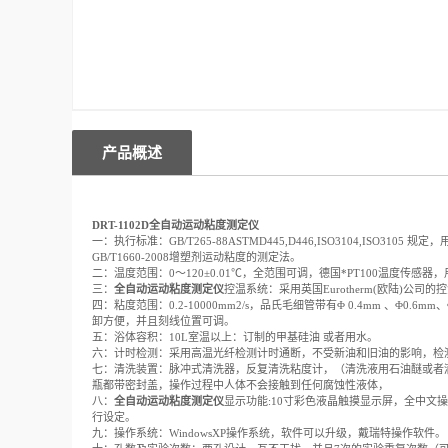
产品概述
DRT-1102D
全自动运动粘度测定仪
一：执行标准：GB/T265-88ASTMD445,D446,ISO3104,I
GB/T1660-2008增塑剂运动粘度的测定法。
二：温度范围：0～120±0.01℃，全范围可调，德国*PT100温度传
三：
全自动运动粘度测定仪
控温系统：采用英国Eurotherm(欧陆)
四：粘度范围：0.2-10000mm2/s，品氏毛细管带有Φ 0.4mm 、Φ0.6
卸方便，并且刻线位置可调。
五：浴体容积：10L室温以上：订制的甲基硅油 或者用水。
六：计时检测：采用高温光纤检测计时通断，不受新油和旧油的影响，检测灵敏度可
七：清洗装置：脉冲式清洗器，反复清洗粘度计，（清洗液用石油醚或者
瓶都带密封盖，操作过程中人体不会接触到任何腐蚀性液体，
八：
全自动运动粘度测定仪
显示功能:10寸彩色液晶触摸显示屏，全中文
行设定。
九：操作系统：WindowsXP操作系统，软件可以升级，戴瑞特操作软件。