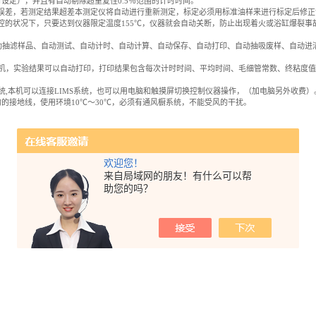
设定），并且有自动剔除超重复性0.5％范围的计时时间。
误差，若测定结果超差本测定仪将自动进行重新测定，标定必须用标准油样来进行标定后修正
控的状况下，只要达到仪器限定温度155℃，仪器就会自动关断，防止出现着火或浴缸爆裂事
自动抽滤样品、自动测试、自动计时、自动计算、自动保存、自动打印、自动抽吸废样、自动进
印机，实验结果可以自动打印，打印结果包含每次计时时间、平均时间、毛细管常数、终粘度
系统,本机可以连接LIMS系统，也可以用电脑和触摸屏切换控制仪器操作，（加电脑另外收费）
良好的的接地线，使用环境10℃～30℃，必须有通风橱系统，不能受风的干扰。
欢迎您！
来自局域网的朋友！有什么可以帮
助您的吗？