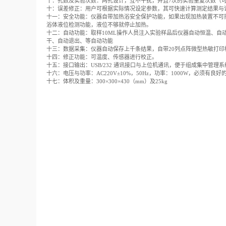
十：孔数及实验次数：两孔设计，互不干扰，并且7次的实验重复次数（可
十：误差修正：用户可根据实际情况设定参数，其可快速计算测定结果与
十一：安全功能：仪器自带加热浴安全保护功能，如果出现加热装置不可
浴体液位检测功能，液位不够就停止加热。
十二：自动功能：取样10ML操作人员注入实验样品后仪器自动恒温、
干、自动退出、等自动功能
十三：数据采集：仪器自动保存上千条结果，自带20列点阵微型热敏打
十四：修正功能：可温度、传感器进行校正。
十五：接口输出：USB/232 通讯接口与上位机通讯，便于组成集中管理
十六：电压与功率：AC220V±10%，50Hz，功率：1000W，必须有
十七：体积及重量：300×300×430（mm）及25kg