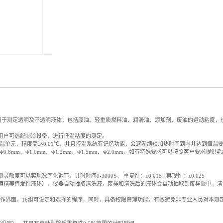
SO3105 规定，用于测定透明及不透明液体，包括原油、轻重质燃料油、润滑油、添加剂、废油的运动粘度
感器，用户可选配制冷设备，进行低温粘度的测定。
公司的控温单元，精度高达0.01℃，并且控温系统有记忆功能，会逐渐缩短加热时间到内并达到恒温
mm、Φ0.8mm、Φ1.0mm、Φ1.2mm、Φ1.5mm、Φ2.0mm，如有特殊要求可以按照客户要求提
以实现数字化调节，计时时间0-3000S， 重复性：≤0.01S 再现性：≤0.02S
酒精等挥发性液体），仪器自动抽取清洗液，废样和清洗后的液体会自动抽取到废样瓶中，清
操作界面，16组可设定和选择的程序，同时，具备权限管理功能，有效避免非专业人员对本测