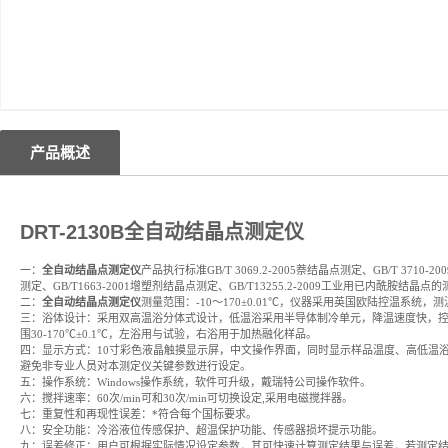
产品概述
DRT-2130B
全自动
结晶点测定仪
一：
全自动
结晶点测定仪
产品执行标准GB/T 3069.2-2005萘结晶点测定、GB/T 3710-
测定、GB/T1663-2001增塑剂结晶点测定、GB/T13255.2-2009工业用已内酰胺结晶点
二：
全自动
结晶点测定仪
测量范围：-10～170±0.01℃，仪器采用英国欧陆控温系统，测
三：浴体设计：采用双高温浴分体式设计，低温浴采用半导体制冷单元，降温速度快，控温范
围30-170℃±0.1℃，左浴用与试验，右浴用于加热融化样品。
四：显示方式：10寸彩色液晶触摸显示屏，中文操作界面，同时显示样品温度、高低温
避免非专业人员对本测定仪关键参数进行设定。
五：操作系统：Windows操作系统，软件可升级，戴瑞特公司操作软件。
六：搅拌速率：60次/min可和30次/min可切换设定,采用电磁搅拌器。
七：重复性和再现性误差：*符合每个国标要求。
八：安全功能：冷浴液位传感保护、超温保护功能、传感器损坏提示功能。
九：误差修正：用户可根据实际情况设定参数，其可快速计算测定结果与误差，若测定