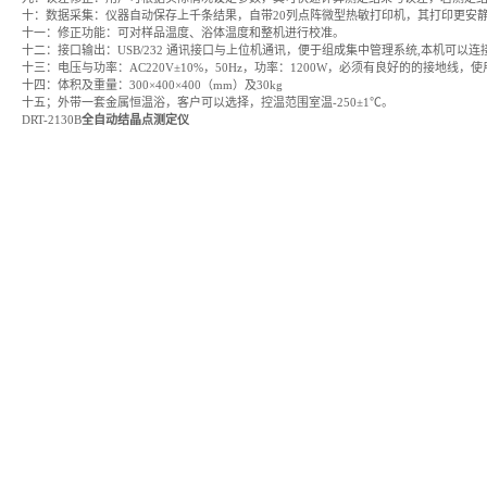
十：数据采集：仪器自动保存上千条结果，自带20列点阵微型热敏打印机，其打印更安
十一：修正功能：可对样品温度、浴体温度和整机进行校准。
十二：接口输出：USB/232 通讯接口与上位机通讯，便于组成集中管理系统,本机可以
十三：电压与功率：AC220V±10%，50Hz，功率：1200W，必须有良好的的接地线，使
十四：体积及重量：300×400×400（mm）及30kg
十五；外带一套金属恒温浴，客户可以选择，控温范围室温-250±1℃。
DRT-2130B
全自动
结晶点测定仪