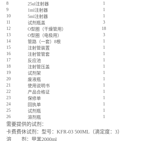
8
1
25ul
注射器
9
1
1ml
注射器
10
1
5ml
注射器
11
3
试剂瓶盖
12
18
O
型圈（干燥管用）
13
3
O
型圈（电极用）
14
1
管路（一套）8根
15
1
注射管装置
16
1
注射管管套
17
1
反应池
18
1
注射管压盖
19
1
试剂架
20
1
废液瓶
21
1
使用说明书
22
1
产品合格证
23
1
保修单
24
1
回执单
25
1
试剂瓶
26
1
溶剂瓶
需要提供的试剂：
卡费费休试剂：型号：KFR-03 500ML（滴定度：3）
溶 剂：甲苯2000ml