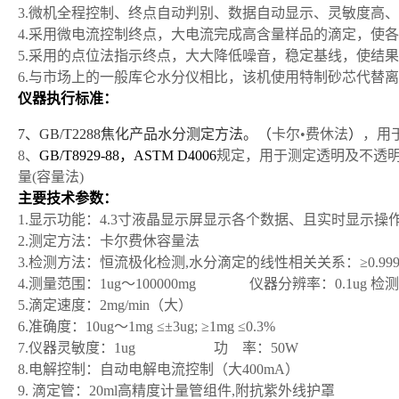
3.
微机全程控制、终点自动判别、数据自动显示、灵敏度高、
4.
采用微电流控制终点，大电流完成高含量样品的滴定，使各
5.
采用的点位法指示终点，大大降低噪音，稳定基线，使结果
6.
与市场上的一般库仑水分仪相比，该机使用特制砂芯代替离
仪器执行标准：
7
、GB/T2288焦化产品水分测定方法。（
卡尔•费休法
）
，用
8
、
GB/T8929-88
，ASTM D4006
规定
，用于测定透明及不透
量(容量法)
主要技术参数：
1.
显示功能：4.3寸液晶显示屏显示各个数据、
且实时显示操
2.
测定方法：卡尔费休容量法
3.
检测方法：恒流极化检测,水分滴定的线性相关关系：≥0.999
4.
测量范围：1ug～100000mg 仪器分辨率：0.1ug 检测
5.
滴定速度：2mg/min（大）
6.
准确度：10ug～1mg ≤±3ug; ≥1mg ≤0.3%
7.
仪器灵敏度：1ug 功 率：50W
8.
电解控制：自动电解电流控制（大400mA）
9.
滴定管：20ml高精度计量管组件,附抗紫外线护罩