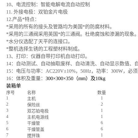
10
、电流控制：智能电解电流自动控制
11.
外接电极：双铂金片电极
12.
产品*特点：
*
采用的所有的接头及管路均为美国*的防腐材料。
*
采用的三通阀采用英国*的三通阀。杜绝腐蚀和渗漏的现象
*
水分仪选配了天平的连接口。
*
整机选择生锈的工程塑材料制成。
13
、打印：仪器自带打印机自动打印。
14
：自动测试、自动抽取废样、自动清洗、自动显示数值、
15
：电压与功率：AC220V±10%，50Hz，功率：300W，
16
：体积及重量：
300
×300×350（mm）及10kg
装箱单
序号
名称
数量
1
1
主机
2
2
保险丝
3
1
双芯铂电极
4
1
主机电源线
5
6
干燥管
6
6
干燥管盖
7
1
搅拌珠