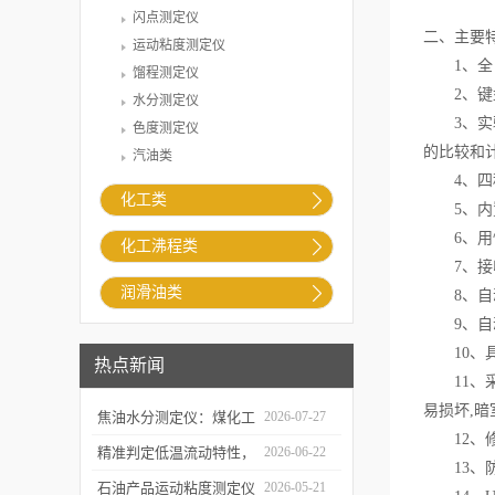
闪点测定仪
二、主要
运动粘度测定仪
1、全自
馏程测定仪
2、键盘
水分测定仪
3、实验
色度测定仪
的比较和
汽油类
4、四种
化工类
5、内置
6、用快
化工沸程类
7、接收
润滑油类
8、自动
9、自动控
10、具
热点新闻
11、采
易损坏,
焦油水分测定仪：煤化工
2026-07-27
12、修
生产提质降耗的检测支撑
精准判定低温流动特性，
2026-06-22
13、防
凝点倾点测定仪助力油品
石油产品运动粘度测定仪
2026-05-21