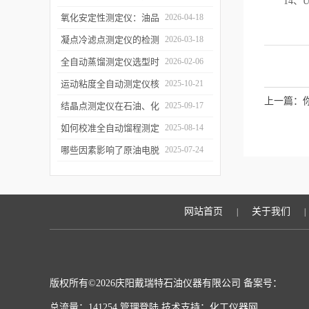
14、US
质量检测
的技术原理与行业应用
氧化安定性测定仪：油品
2026-04-18
寿命的“时间加速器”
凝点冷滤点测定仪的检测
2026-03-18
误差来源与控制
全自动蒸馏测定仪选型时
2026-02-06
需重点关注哪些参数？
运动粘度全自动测定仪核
2025-10-21
上一篇：
心原理
结晶点测定仪在石油、化
2025-09-17
工、燃料行业中的关键作
如何校准全自动馏程测定
2025-08-14
用
仪以确保数据准确性？
哪些因素影响了原油电脱
2025-07-24
水仪的性能？
网站首页
关于我们
|
|
版权所有©2026庆阳戴瑞特石油仪器有限公司 备案号：
总流量：141254
管理登陆
技术支持：
化工仪器网