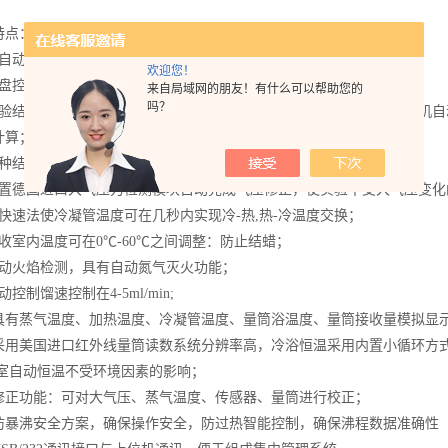
特点：
动控制，蒸馏程序可任意地调出、修改、保存、设置并无限添加；
欢迎您！
控制、程序控制多种模式易于操作；
来自局域网的朋友！有什么可以帮助您的
吗？
结果：可无限储存实验结果，随时查阅并打印，内置微型热敏打印机自
计算；
结束方式：终馏点结束、温度和体积结束，另配有干点结束方式；
德国进口大气压力检测模块自动完成气压修正，使实验不受大气压变化
速法使冷凝管温度可在几秒内实现冷-热,热-冷温度交换；
室内温度可在0℃-60℃之间调整：防止结蜡；
火焰检测，具有自动氮气灭火功能；
制馏速控制在4-5ml/min;
有蒸气温度、加热温度、冷凝管温度、量筒浴温度、量筒接收量模拟显
用美国进口红外线量筒读数系统分辨率高，冷浴恒温采用内置小循环方式
暗室自动恒温不受环境因素的影响；
正功能：可对大气压、蒸气温度、传感器、量筒进行校正；
暴沸安全方案，确保操作安全，防过热智能控制，确保沸程数据准确性