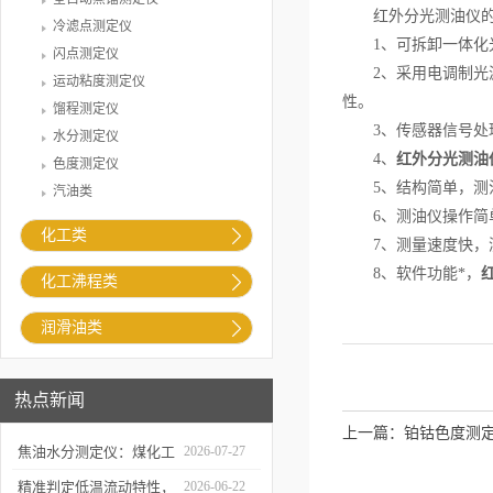
红外分光测油仪的
冷滤点测定仪
1、可拆卸一体化光
闪点测定仪
2、采用电调制光源
运动粘度测定仪
性。
馏程测定仪
3、传感器信号处理
水分测定仪
4、
红外分光测油
色度测定仪
5、结构简单，测油
汽油类
6、测油仪操作简单
化工类
7、测量速度快，测
8、软件功能*，
化工沸程类
润滑油类
热点新闻
上一篇：
铂钴色度测
焦油水分测定仪：煤化工
2026-07-27
生产提质降耗的检测支撑
精准判定低温流动特性，
2026-06-22