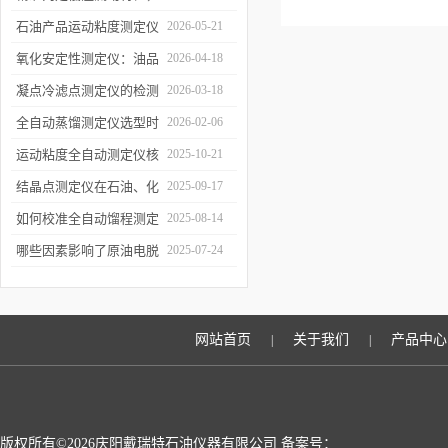
凝点倾点测定仪助力油品
石油产品运动粘度测定仪
2026-05-21
质量检测
的技术原理与行业应用
氧化安定性测定仪：油品
2026-04-18
寿命的“时间加速器”
凝点冷滤点测定仪的检测
2026-03-18
误差来源与控制
全自动蒸馏测定仪选型时
2026-02-06
需重点关注哪些参数？
运动粘度全自动测定仪核
2025-10-21
心原理
结晶点测定仪在石油、化
2025-09-17
工、燃料行业中的关键作
如何校准全自动馏程测定
2025-08-14
用
仪以确保数据准确性？
哪些因素影响了原油电脱
2025-07-24
水仪的性能？
网站首页
关于我们
产品中心
|
|
版权所有©2026庆阳戴瑞特石油仪器有限公司 备案号：