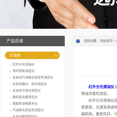
产品目录
您的位置：
网站首页
>
石油类
红外分光测油仪
电炉残炭测定仪
全自动汽油氧化安定性测定仪
全自动凝点、倾点测定仪
红外分光测油仪
全自动冷滤点测定仪
物油浓度的测定。
微机盐含量测定仪
红外分光测油仪无需
智能原油电脱水仪
度更高，光源采用卤
汽油氧化安定性测定仪
描机构，重复性好，
全自动蒸馏测定仪