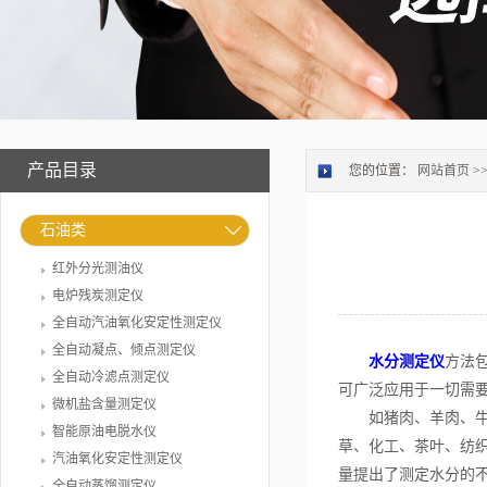
产品目录
您的位置：
网站首页
>
石油类
红外分光测油仪
电炉残炭测定仪
全自动汽油氧化安定性测定仪
全自动凝点、倾点测定仪
水分测定仪
方法
全自动冷滤点测定仪
可广泛应用于一切需
微机盐含量测定仪
如猪肉、羊肉、牛肉
智能原油电脱水仪
草、化工、茶叶、纺
汽油氧化安定性测定仪
量提出了测定水分的
全自动蒸馏测定仪