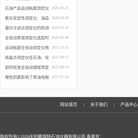
凝点倾点测定仪助力油品
石油产品运动粘度测定仪
2026-05-21
质量检测
的技术原理与行业应用
氧化安定性测定仪：油品
2026-04-18
寿命的“时间加速器”
凝点冷滤点测定仪的检测
2026-03-18
误差来源与控制
全自动蒸馏测定仪选型时
2026-02-06
需重点关注哪些参数？
运动粘度全自动测定仪核
2025-10-21
心原理
结晶点测定仪在石油、化
2025-09-17
工、燃料行业中的关键作
如何校准全自动馏程测定
2025-08-14
用
仪以确保数据准确性？
哪些因素影响了原油电脱
2025-07-24
水仪的性能？
网站首页
关于我们
产品中心
|
|
版权所有©2026庆阳戴瑞特石油仪器有限公司 备案号：