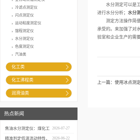
水分测定可以是工业
冷滤点测定仪
进行水分分析；
水分
闪点测定仪
测定方法操作简便、
运动粘度测定仪
承受的。来加强了对
馏程测定仪
验室和企业生产的需
水分测定仪
色度测定仪
汽油类
化工类
化工沸程类
上一篇：
使用冰点测
润滑油类
热点新闻
焦油水分测定仪：煤化工
2026-07-27
生产提质降耗的检测支撑
精准判定低温流动特性，
2026-06-22