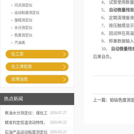
4、 试管使用数量
闪点测定仪
5、
自动微量残炭
运动粘度测定仪
6、 定期清理废液
馏程测定仪
7、 按压触摸显示
水分测定仪
8、 因试样在高温
色度测定仪
9、 称重数据输入
汽油类
10、
自动微量残
化工类
后果自负。
化工沸程类
润滑油类
热点新闻
上一篇：
铂钴色度测
焦油水分测定仪：煤化工
2026-07-27
生产提质降耗的检测支撑
精准判定低温流动特性，
2026-06-22
凝点倾点测定仪助力油品
石油产品运动粘度测定仪
2026-05-21