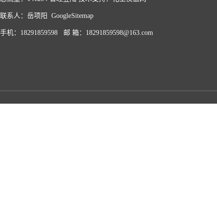
联系人：岳项阳
GoogleSitemap
手机：18291859598 邮 箱：18291859598@163.com