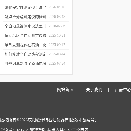
质量检测
的技术原理与行业应用
氧化安定性测定仪：油品
2026-04-18
寿命的“时间加速器”
凝点冷滤点测定仪的检测
2026-03-18
误差来源与控制
全自动蒸馏测定仪选型时
2026-02-06
需重点关注哪些参数？
运动粘度全自动测定仪核
2025-10-21
心原理
结晶点测定仪在石油、化
2025-09-17
工、燃料行业中的关键作
如何校准全自动馏程测定
2025-08-14
用
仪以确保数据准确性？
哪些因素影响了原油电脱
2025-07-24
水仪的性能？
|
|
网站首页
关于我们
产品中
版权所有©2026庆阳戴瑞特石油仪器有限公司 备案号：
总流量：141254
管理登陆
技术支持：
化工仪器网